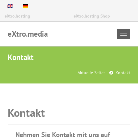
eXtro.hosting
eXtro.hosting Shop
eXtro.media
Toggle
navigat
Kontakt
Aktuelle Seite:
Kontakt
Kontakt
Nehmen Sie Kontakt mit uns auf