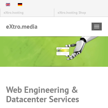
eXtro.hosting
eXtro.hosting Shop
eXtro.media
Toggle
navigat
Web Engineering &
Datacenter Services