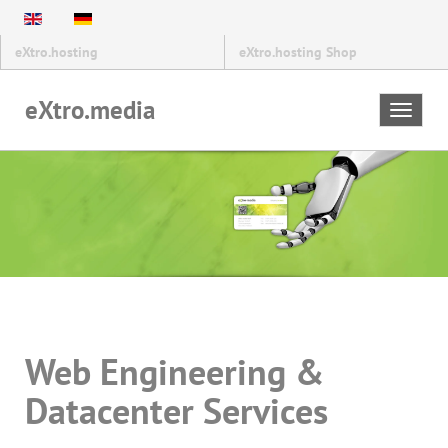
eXtro.hosting
eXtro.hosting Shop
eXtro.media
Toggle
navigat
Web Engineering &
Datacenter Services