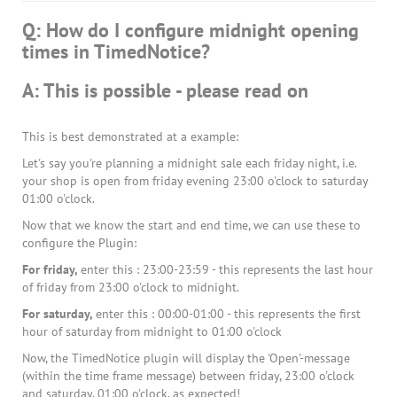
Q: How do I configure midnight opening
times in TimedNotice?
A: This is possible - please read on
This is best demonstrated at a example:
Let's say you're planning a midnight sale each friday night, i.e.
your shop is open from friday evening 23:00 o'clock to saturday
01:00 o'clock.
Now that we know the start and end time, we can use these to
configure the Plugin:
For friday,
enter this : 23:00-23:59 - this represents the last hour
of friday from 23:00 o'clock to midnight.
For saturday,
enter this : 00:00-01:00 - this represents the first
hour of saturday from midnight to 01:00 o'clock
Now, the TimedNotice plugin will display the 'Open'-message
(within the time frame message) between friday, 23:00 o'clock
and saturday, 01:00 o'clock, as expected!