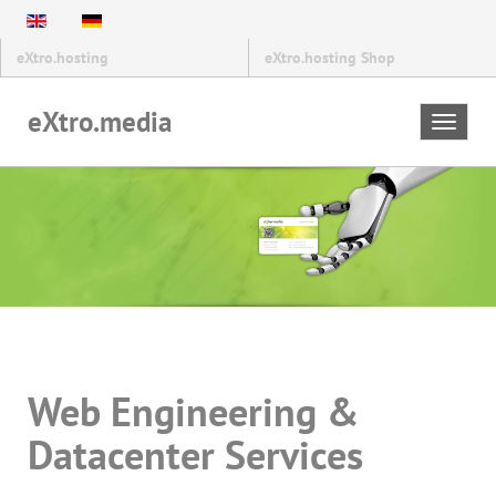
eXtro.hosting
eXtro.hosting Shop
eXtro.media
Toggle
navigat
Web Engineering &
Datacenter Services