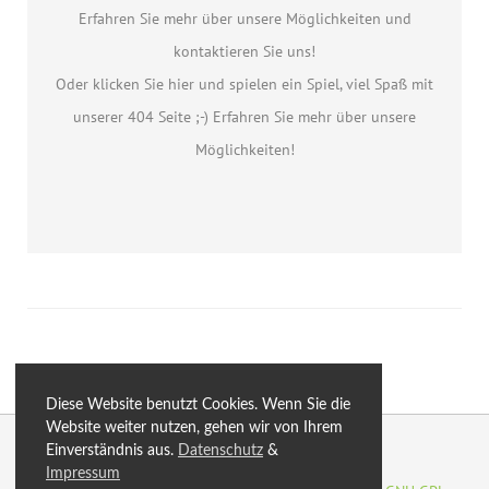
Erfahren Sie mehr über unsere Möglichkeiten und
kontaktieren Sie uns!
Oder klicken Sie hier und spielen ein Spiel, viel Spaß mit
unserer 404 Seite ;-) Erfahren Sie mehr über unsere
Möglichkeiten!
Diese Website benutzt Cookies. Wenn Sie die
Website weiter nutzen, gehen wir von Ihrem
© 2026 by eXtro.media
Einverständnis aus.
Datenschutz
&
Impressum