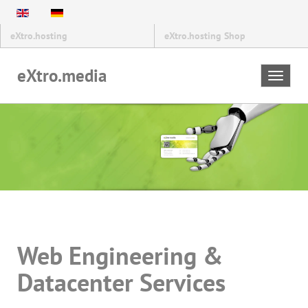
eXtro.hosting
eXtro.hosting Shop
eXtro.media
Toggle
navigat
Web Engineering &
Datacenter Services