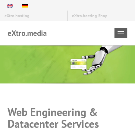
eXtro.hosting
eXtro.hosting Shop
eXtro.media
Toggle
navigat
Web Engineering &
Datacenter Services