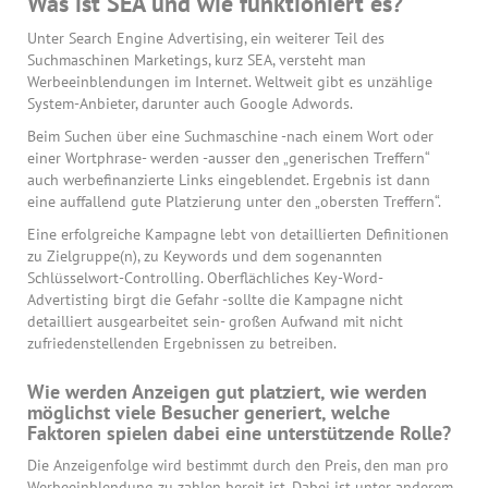
Was ist SEA und wie funktioniert es?
Unter Search Engine Advertising, ein weiterer Teil des
Suchmaschinen Marketings, kurz SEA, versteht man
Werbeeinblendungen im Internet. Weltweit gibt es unzählige
System-Anbieter, darunter auch Google Adwords.
Beim Suchen über eine Suchmaschine -nach einem Wort oder
einer Wortphrase- werden -ausser den „generischen Treffern“
auch werbefinanzierte Links eingeblendet. Ergebnis ist dann
eine auffallend gute Platzierung unter den „obersten Treffern“.
Eine erfolgreiche Kampagne lebt von detaillierten Definitionen
zu Zielgruppe(n), zu Keywords und dem sogenannten
Schlüsselwort-Controlling. Oberflächliches Key-Word-
Advertisting birgt die Gefahr -sollte die Kampagne nicht
detailliert ausgearbeitet sein- großen Aufwand mit nicht
zufriedenstellenden Ergebnissen zu betreiben.
Wie werden Anzeigen gut platziert, wie werden
möglichst viele Besucher generiert, welche
Faktoren spielen dabei eine unterstützende Rolle?
Die Anzeigenfolge wird bestimmt durch den Preis, den man pro
Werbeeinblendung zu zahlen bereit ist. Dabei ist unter anderem