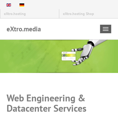
eXtro.hosting
eXtro.hosting Shop
eXtro.media
Toggle
navigat
Web Engineering &
Datacenter Services